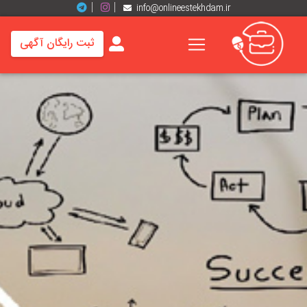
info@onlineestekhdam.ir
ثبت رایگان آگهی
خانه
فرصت
های
شغلی
برند
ها
رزومه
ها
اخبار
مشاغل