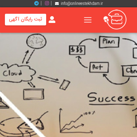
info@onlineestekhdam.ir
ثبت رایگان آگهی
خانه
فرصت
های
شغلی
برند
ها
رزومه
ها
اخبار
مشاغل