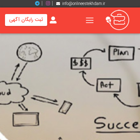
info@onlineestekhdam.ir
ثبت رایگان آگهی
خانه
فرصت
های
شغلی
برند
ها
رزومه
ها
اخبار
مشاغل