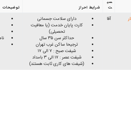
سی
ت
شرایط احراز
توضیحات
ار
آقا
دارای سلامت جسمانی
کارت پایان خدمت (یا معافیت
تحصیلی)
حداکثر سن ۳۵ سال
ناه
ترجیحا ساکن غرب تهران
شیفت صبح : ۷ الی ۱۷
شیفت عصر : ۱۷ الی ۳ بامداد
(شیفت های کاری ثابت هستند)
ر
آقا
گواهی نامه رانندگی موتورسیکلت
یکلت
داشتن موتورسیکلت
دارای سلامت جسمانی
کارت پایان خدمت
حداکثر سن ۴۵ سال
فعا
ساکن تهران
شیفت ۱ : ساعت ۷ تا ۱۹
تو
شیفت ۲ : ساعت ۱۰ تا ۲۲