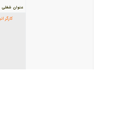
عنوان شغلی
کارگر انب
موتورسوا
با موتورس