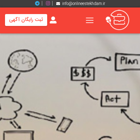
info@onlineestekhdam.ir
ثبت رایگان آگهی
خانه
فرصت
های
شغلی
برند
ها
رزومه
ها
اخبار
مشاغل