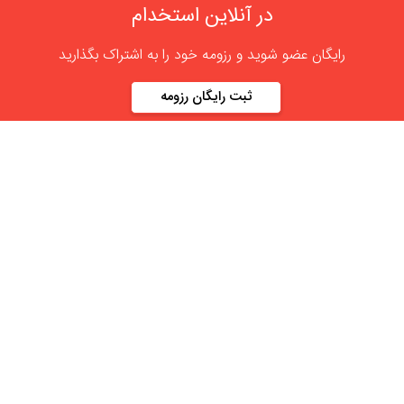
در آنلاین استخدام
رایگان عضو شوید و رزومه خود را به اشتراک بگذارید
ثبت رایگان رزومه
درباره
آنلاین استخدام
گروه آنلاین استخدام جهت هموار کردن مشکلات کارفرمایان و
کارجویان عزیز از سال 1395 اقدام به راه اندازی سامانه آنلاین
استخدام نمود. در آنلاین استخدام آگهی کار ثبت کنید ، به دنبال
نیروی مورد نظر خود بگردید ، رزومه کاری خود را ثبت و اخبار
استخدامی را دنبال کنید. باشد که بتوان بهتر و راحت تر زیست.
دسته بندی ها
نماد الکترونیک