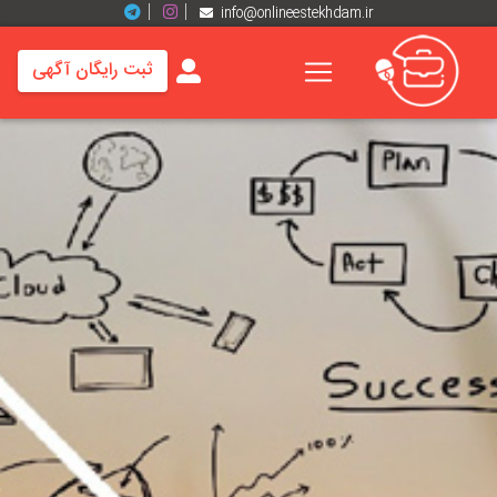
info@onlineestekhdam.ir
ثبت رایگان آگهی
خانه
فرصت
های
شغلی
برند
ها
رزومه
ها
اخبار
مشاغل