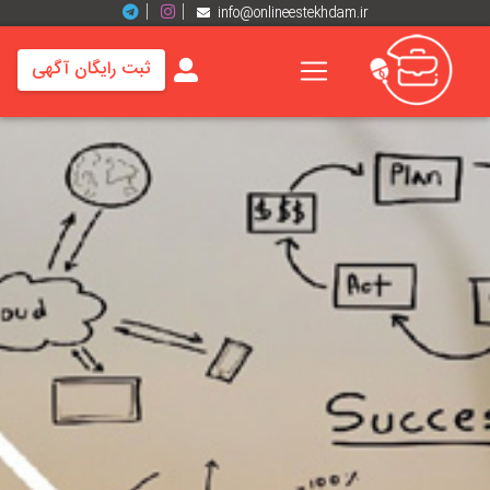
info@onlineestekhdam.ir
ثبت رایگان آگهی
خانه
فرصت
های
شغلی
برند
ها
رزومه
ها
اخبار
مشاغل