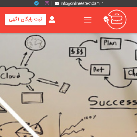
info@onlineestekhdam.ir
ثبت رایگان آگهی
خانه
فرصت
های
شغلی
برند
ها
رزومه
ها
اخبار
مشاغل