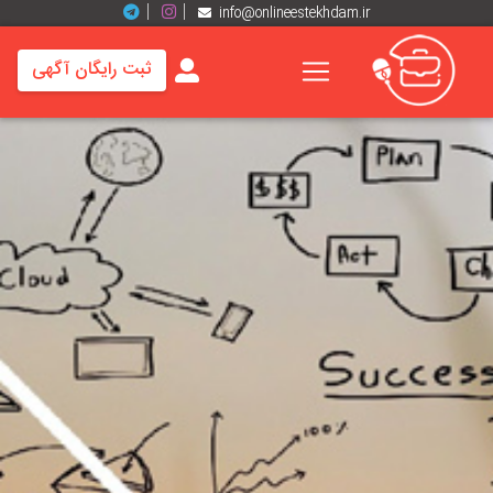
info@onlineestekhdam.ir
ثبت رایگان آگهی
خانه
فرصت
های
شغلی
برند
ها
رزومه
ها
اخبار
مشاغل