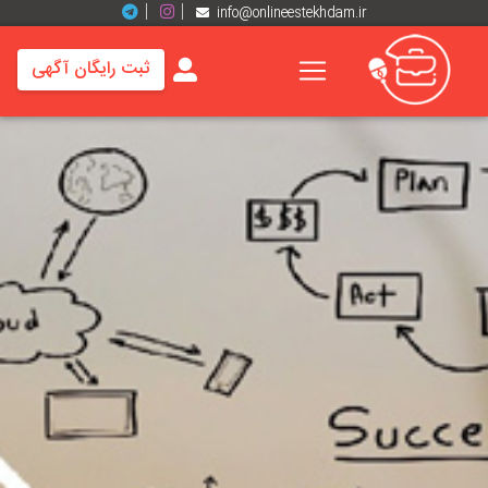
info@onlineestekhdam.ir
ثبت رایگان آگهی
خانه
فرصت
های
شغلی
برند
ها
رزومه
ها
اخبار
مشاغل