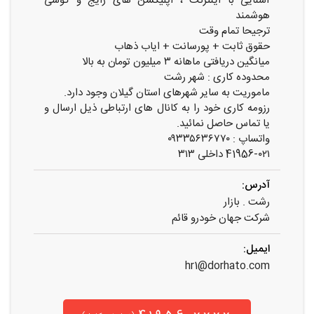
آشنایی با اینترنت ، اپلیکشن های رایج و گوشی
هوشمند
ترجیحا تمام وقت
حقوق ثابت + پورسانت + ایاب ذهاب
میانگین دریافتی ماهانه ۳ میلیون تومان به بالا
محدوده کاری : شهر رشت
ماموریت به سایر شهرهای استان گیلان وجود دارد.
رزومه کاری خود را به کانال های ارتباطی ذیل ارسال و
یا تماس حاصل نمائید.
واتساپ : ۰۹۳۳۵۶۳۶۷۷۰
41956-۰۲۱ داخلی ۳۱۳
آدرس:
رشت . بازار
شرکت جهان خودرو قائم
ایمیل:
hr1@dorhato.com