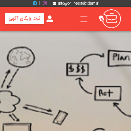
info@onlineestekhdam.ir
ثبت رایگان آگهی
خانه
فرصت
های
شغلی
برند
ها
رزومه
ها
اخبار
مشاغل