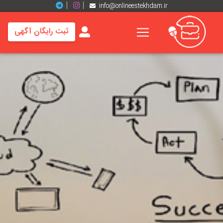
info@onlineestekhdam.ir
ثبت رایگان آگهی
خانه
فرصت
های
شغلی
برند
ها
رزومه
ها
اخبار
مشاغل