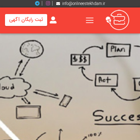
info@onlineestekhdam.ir
ثبت رایگان آگهی
خانه
فرصت
های
شغلی
برند
ها
رزومه
ها
اخبار
مشاغل