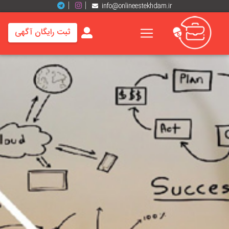
info@onlineestekhdam.ir
ثبت رایگان آگهی
خانه
فرصت
های
شغلی
برند
ها
رزومه
ها
اخبار
مشاغل