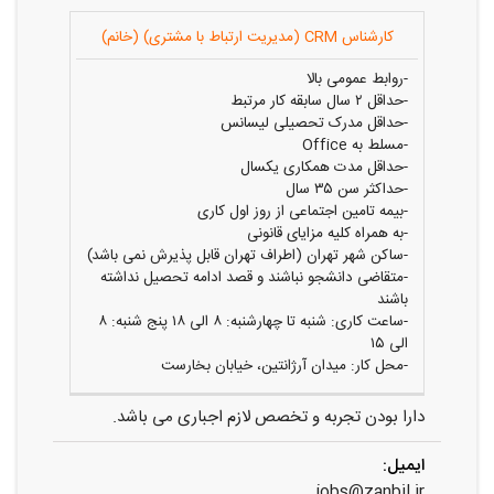
کارشناس CRM (مدیریت ارتباط با مشتری) (خانم)
-روابط عمومی بالا
-حداقل ۲ سال سابقه کار مرتبط
-حداقل مدرک تحصیلی لیسانس
-مسلط به Office
-حداقل مدت همکاری یکسال
-حداکثر سن ۳۵ سال
-بیمه تامین اجتماعی از روز اول کاری
-به همراه کلیه مزایای قانونی
-ساکن شهر تهران (اطراف تهران قابل پذیرش نمی باشد)
-متقاضی دانشجو نباشند و قصد ادامه تحصیل نداشته
باشند
-ساعت کاری: شنبه تا چهارشنبه: ۸ الی ۱۸ پنج شنبه: ۸
الی ۱۵
-محل کار: میدان آرژانتین، خیابان بخارست
دارا بودن تجربه و تخصص لازم اجباری می باشد.
ایمیل:
jobs@zanbil.ir