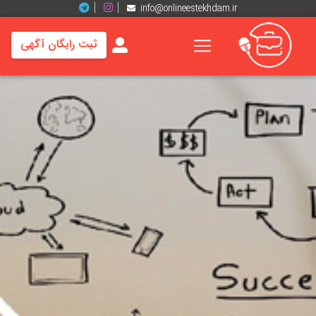
info@onlineestekhdam.ir
ثبت رایگان آگهی
خانه
فرصت
های
شغلی
برند
ها
رزومه
ها
اخبار
مشاغل