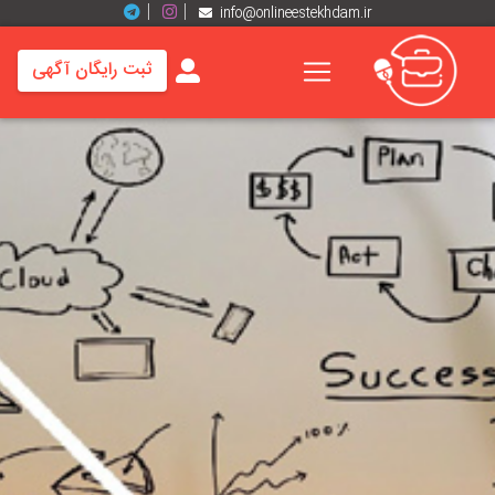
info@onlineestekhdam.ir
ثبت رایگان آگهی
خانه
فرصت
های
شغلی
برند
ها
رزومه
ها
اخبار
مشاغل