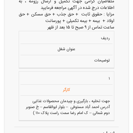
متقاضیان گرامی جهت تکمیل و ارسال رزومه ، به
اطلاعات درج شده در آگهی مراجعه فرمایید
مزایا : حقوق ثابت + حق جذب + حق مسکن + حق
اولاد + بیمه + بیمه تکمیلی + پورسانت
ساعت تماس از ۹ صبح تا ۱۵ بعد از ظهر
ردیف
عنوان شغل
توضیحات
۱
کارگر
جهت تخلیه ، بارگیری و چیدمان محصولات غذایی
آدرس احمد آباد مستوفی – بلوار ابوالقاسم – خ صنوبر
دوم شمالی – ک امام رضا سمت راست پلاک ۱۱۰ )