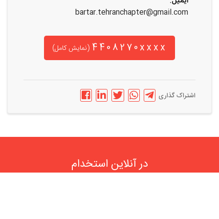
ایمیل:
bartar.tehranchapter@gmail.com
4408270xxxx
(نمایش کامل)
اشتراک گذاری
در آنلاین استخدام
رایگان عضو شوید و رزومه خود را به اشتراک بگذارید
ثبت رایگان رزومه