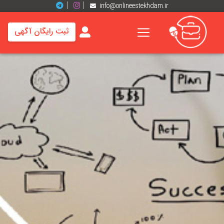
info@onlineestekhdam.ir
ثبت رایگان آگهی
خانه
فرصت
های
شغلی
برند
ها
رزومه
ها
اخبار
مشاغل