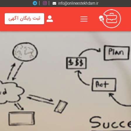
info@onlineestekhdam.ir
ثبت رایگان آگهی
خانه
فرصت
های
شغلی
برند
ها
رزومه
ها
اخبار
مشاغل