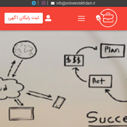
info@onlineestekhdam.ir
ثبت رایگان آگهی
خانه
فرصت
های
شغلی
برند
ها
رزومه
ها
اخبار
مشاغل