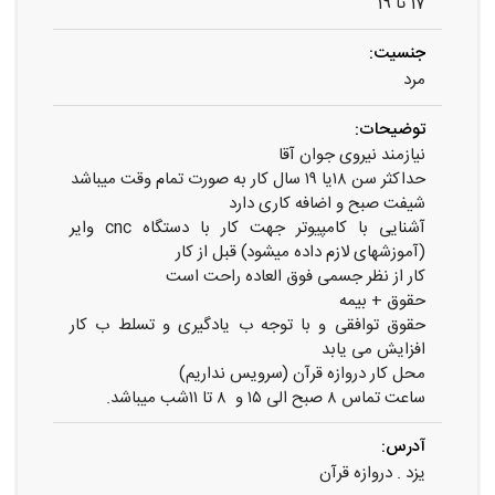
17 تا 19
جنسیت:
مرد
توضیحات:
نیازمند نیروی جوان آقا
حداکثر سن ۱۸یا ۱۹ سال کار به صورت تمام وقت میباشد
شیفت صبح و اضافه کاری دارد
آشنایی با کامپیوتر جهت کار با دستگاه cnc وایر
(آموزشهای لازم داده میشود) قبل از کار
کار از نظر جسمی فوق العاده راحت است
حقوق + بیمه
حقوق توافقی و با توجه ب یادگیری و تسلط ب کار
افزایش می یابد
محل کار دروازه قرآن (سرویس نداریم)
ساعت تماس ۸ صبح الی ۱۵ و ۸ تا ۱۱شب میباشد.
آدرس:
یزد . دروازه قرآن