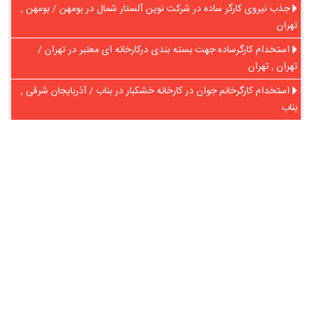
جذب نیروی کارگر ساده در شرکت نوین آلستار شمال در بومهن / بومهن ,
تهران
استخدام کارگرساده جهت بسته بندی درکارخانه ای معتبر در تهران /
تهران , تهران
استخدام کارگرخانم جوان در کارخانه خشکبار در بناب / آذربایجان شرقی ,
بناب
در آنلاین استخدام
رایگان عضو شوید و رزومه خود را به اشتراک بگذارید
ثبت رایگان رزومه