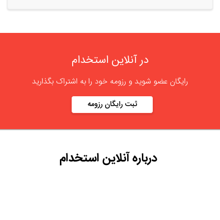
در آنلاین استخدام
رایگان عضو شوید و رزومه خود را به اشتراک بگذارید
ثبت رایگان رزومه
درباره
آنلاین استخدام
گروه آنلاین استخدام جهت هموار کردن مشکلات کارفرمایان و
کارجویان عزیز از سال 1395 اقدام به راه اندازی سامانه آنلاین
استخدام نمود. در آنلاین استخدام آگهی کار ثبت کنید ، به دنبال