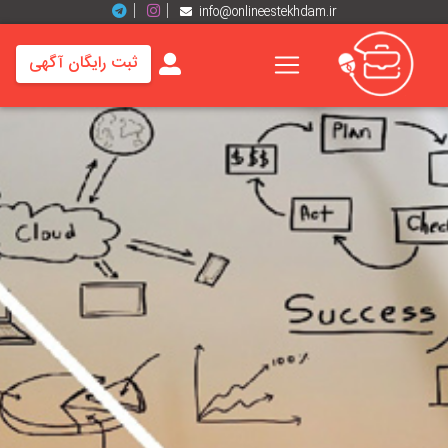
info@onlineestekhdam.ir
ثبت رایگان آگهی
خانه
فرصت
های
شغلی
برند
ها
رزومه
ها
اخبار
مشاغل