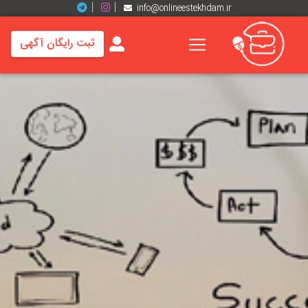
info@onlineestekhdam.ir
ثبت رایگان آگهی
خانه
فرصت
های
شغلی
برند
ها
رزومه
ها
اخبار
مشاغل