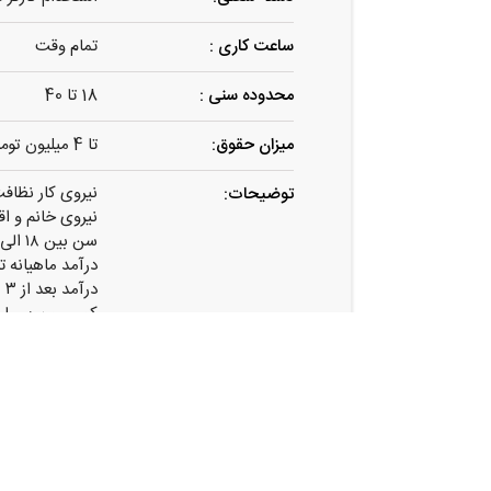
ساعت کاری :
تمام وقت
محدوده سنی :
18 تا 40
میزان حقوق:
تا 4 میلیون تومان
نیروی کار نظافت
توضیحات:
نیروی خانم و اقا
سن بین ۱۸ الی ۴۰ سال داشته باشد
درآمد ماهیانه تا ۴ میلیون توم
درآمد بعد از ۳ ماه با عملکرد خوب تا ۴ میلیون تومان
کمیسیون بسیار 
ارسال مشخصات 
۰۹۱۰۸۹۵۵۲۸۶
درآمد میلیونی 
همکاری با شرکت 
انعطاف در ساعت 
امنیت شغلی با تیم پش
پاداش‌های هفت