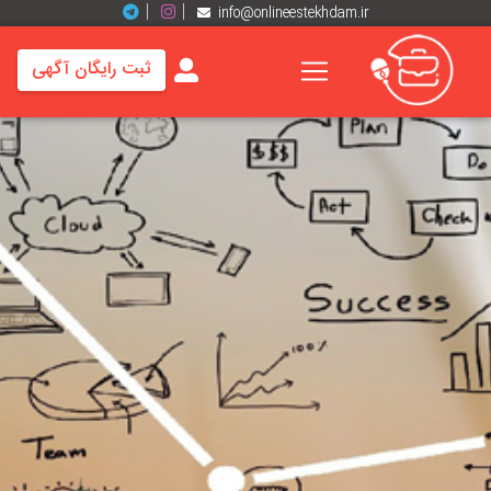
info@onlineestekhdam.ir
ثبت رایگان آگهی
خانه
فرصت
های
شغلی
برند
ها
رزومه
ها
اخبار
مشاغل