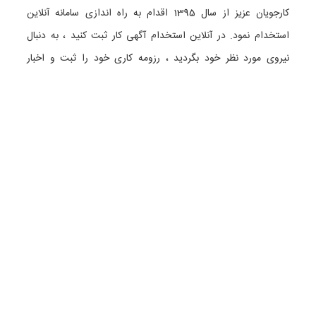
کارجویان عزیز از سال 1395 اقدام به راه اندازی سامانه آنلاین
استخدام نمود. در آنلاین استخدام آگهی کار ثبت کنید ، به دنبال
نیروی مورد نظر خود بگردید ، رزومه کاری خود را ثبت و اخبار
استخدامی را دنبال کنید. باشد که بتوان بهتر و راحت تر زیست.
دسته بندی ها
نماد الکترونیک
استخدام در تهران
استخدام در گیلان
استخدام در تبریز
استخدام در اصفهان
همه گروه های شغلی