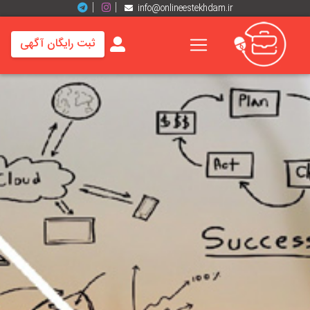
info@onlineestekhdam.ir
ثبت رایگان آگهی
خانه
فرصت
های
شغلی
برند
ها
رزومه
ها
اخبار
مشاغل