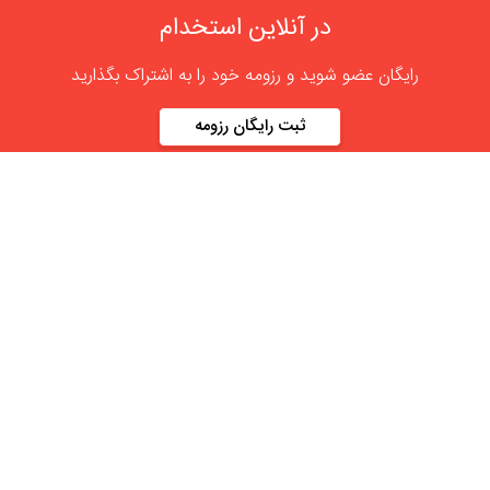
در آنلاین استخدام
رایگان عضو شوید و رزومه خود را به اشتراک بگذارید
ثبت رایگان رزومه
درباره
آنلاین استخدام
گروه آنلاین استخدام جهت هموار کردن مشکلات کارفرمایان و
کارجویان عزیز از سال 1395 اقدام به راه اندازی سامانه آنلاین
استخدام نمود. در آنلاین استخدام آگهی کار ثبت کنید ، به دنبال
نیروی مورد نظر خود بگردید ، رزومه کاری خود را ثبت و اخبار
استخدامی را دنبال کنید. باشد که بتوان بهتر و راحت تر زیست.