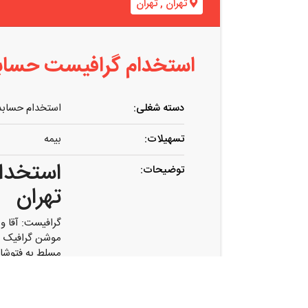
تهران
,
تهران
استخدام گرافیست حسابدار
دسته شغلی:
استخدام حسابد
تسهیلات:
بیمه
استخدام
توضیحات:
تهران
گرافیست: آقا و خانم 
موشن گرافیک
مسلط
به فتوشا
مسلط
به طراحی 
خلاق ، باسلیقه
با پشتکار و
دارای