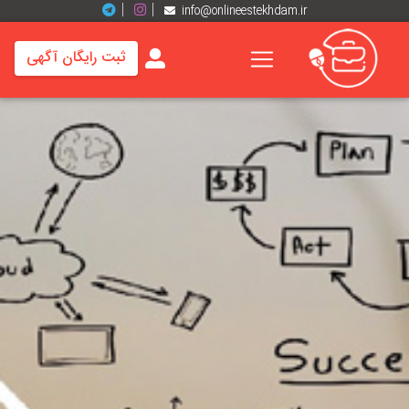
info@onlineestekhdam.ir
ثبت رایگان آگهی
خانه
فرصت
های
شغلی
برند
ها
رزومه
ها
اخبار
مشاغل