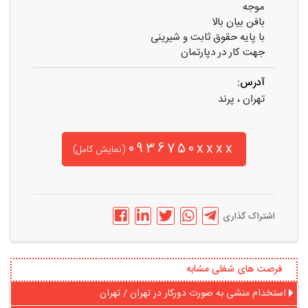
موجه
بافن بیان بالا
با پایه حقوق ثابت و شیرینی
جهت کار در دپارتمان
آدرس:
تهران ، پرند
0936750xxxx
(نمایش کامل)
اشتراک گذاری
فرصت های شغلی مشابه
استخدام منشی به صورت دورکار در تهران / تهران