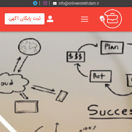
info@onlineestekhdam.ir
ثبت رایگان آگهی
خانه
فرصت
های
شغلی
برند
ها
رزومه
ها
اخبار
مشاغل