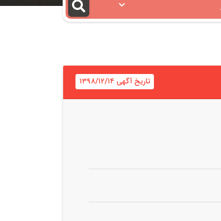
تاریخ آگهی ۱۳۹۸/۱۲/۱۴