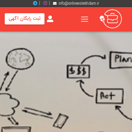
info@onlineestekhdam.ir
ثبت رایگان آگهی
خانه
فرصت
های
شغلی
برند
ها
رزومه
ها
اخبار
مشاغل