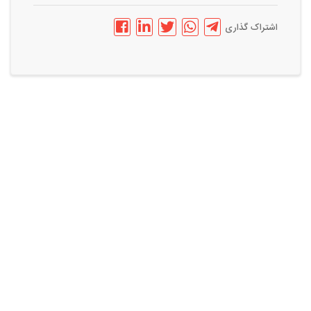
اشتراک گذاری
فرصت های شغلی مشابه
استخدام کارشناس دیجیتال مارکتینگ در بازرگانی اسدی در مشهد / خراسان
رضوی , مشهد
استخدام کارشناس سئو و دیجیتال مارکتینگ / تهران , تهران
استخدام کارشناس اینستاگرام مارکتینگ دورکار در تهران / تهران , تهران
در آنلاین استخدام
رایگان عضو شوید و رزومه خود را به اشتراک بگذارید