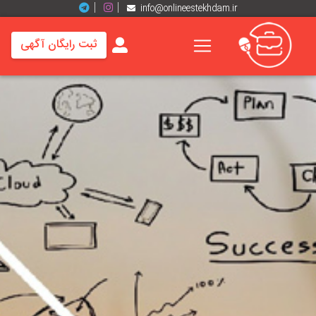
info@onlineestekhdam.ir
ثبت رایگان آگهی
خانه
فرصت
های
شغلی
برند
ها
رزومه
ها
اخبار
مشاغل