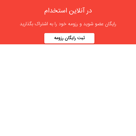
در آنلاین استخدام
رایگان عضو شوید و رزومه خود را به اشتراک بگذارید
ثبت رایگان رزومه
درباره
آنلاین استخدام
گروه آنلاین استخدام جهت هموار کردن مشکلات کارفرمایان و
کارجویان عزیز از سال 1395 اقدام به راه اندازی سامانه آنلاین
استخدام نمود. در آنلاین استخدام آگهی کار ثبت کنید ، به دنبال
نیروی مورد نظر خود بگردید ، رزومه کاری خود را ثبت و اخبار
استخدامی را دنبال کنید. باشد که بتوان بهتر و راحت تر زیست.