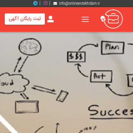
info@onlineestekhdam.ir
ثبت رایگان آگهی
خانه
فرصت
های
شغلی
برند
ها
رزومه
ها
اخبار
مشاغل