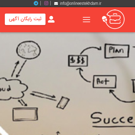
info@onlineestekhdam.ir
ثبت رایگان آگهی
خانه
فرصت
های
شغلی
برند
ها
رزومه
ها
اخبار
مشاغل