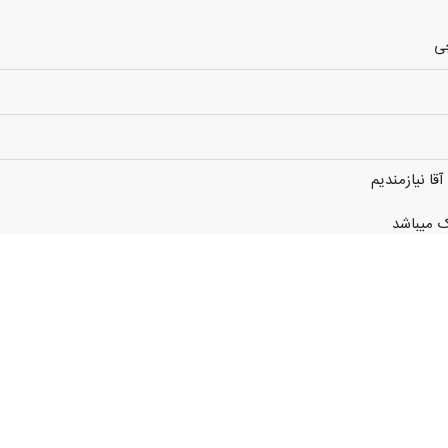
چی
قا نیازمندیم
ک میباشد
 است محل کار.
یشتر تماس بگیرید.
ردیس
0933712xxxx
(نمایش کامل)