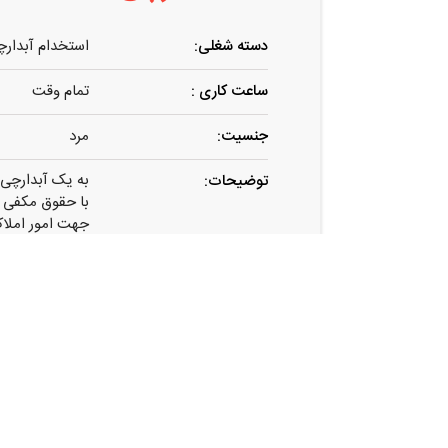
دسته شغلی:
استخدام آبدار
ساعت کاری :
تمام وقت
جنسیت:
مرد
به یک آبدارچی آ
توضیحات:
با حقوق مکفی
جهت امور املا
محدوده فردیس
برای اطلاعات ب
آدرس:
البرز . کرج . ف
مشاور املاک