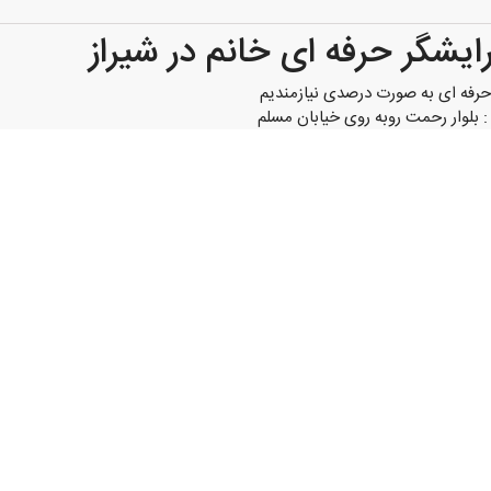
یشگر حرفه ای خانم در شیراز
حرفه ای به صورت درصدی نیازمندیم
: بلوار رحمت روبه روی خیابان مسلم
۴تا۷
اپ پاسخگو هستم
حمت
0917697xxxx
(نمایش کامل)