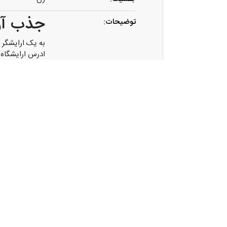
جذب آرا
توضیحات:
به یک ارایشگر 
ادرس ارایشگاه 
ساعت کاری صبح ۱۰تا۱و عصر:۳۰
تماس و واتس 
آدرس:
شیراز ، بلوار ر
اشتراک گذاری
فرصت های شغلی مشابه