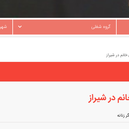
گروه شغلی
شهر
انم در شیراز
م در شیراز
 زنانه