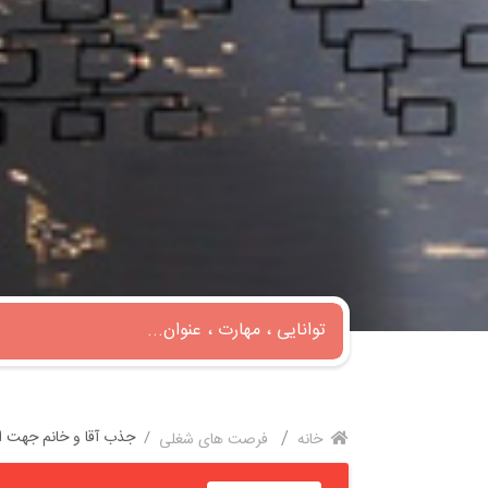
جذب آقا و خانم جهت ا
خانه
فرصت های شغلی