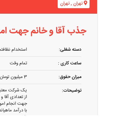
تهران
,
تهران
جذب آقا و خانم جهت امو
دسته شغلی:
استخدام نظافت
ساعت کاری :
تمام وقت
میزان حقوق:
3 میلیون تومان
یک شرکت معتبر
توضیحات:
از تعدادی آقا و
جهت انجام امو
با درآمد ماهیانه حداقل ۳
با تسویه دستمز
ساعت کاری دلخ
دعوت به همکاری