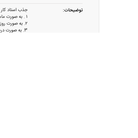
جذب استاد کار MDF جهت همکاری به سه روش زیر :
توضیحات:
۱ . به صورت ماهانه ۱ میلیون الی ۱۳۰۰ میلیون
۲. به صورت روزمزد
۳. به صورت درصدی از دستمزد نصب کابینت
همکاران عزیز ج
برای اطلاعات ب
شماره تماس : ۰۹۱۸۸۸۰۵۴۰۰
آدرس:
کردستان . سنند
اشتراک گذاری