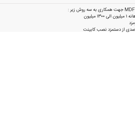
هت کار نصابی تماس نگیرید کار نصابی نداریم.
یشتر تماس بگیرید
ج
0918973xxxx
(نمایش کامل)