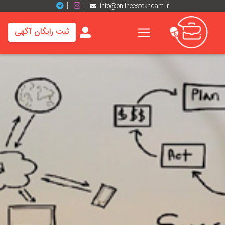
info@onlineestekhdam.ir
ثبت رایگان آگهی
خانه
فرصت
های
شغلی
برند
ها
رزومه
ها
اخبار
مشاغل