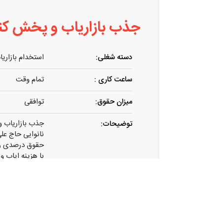
جذب بازاریاب و پخش کنن
دسته شغلی:
استخدام بازاریا
ساعت کاری :
تمام وقت
میزان حقوق:
توافقی
جذب بازاریاب 
توضیحات:
نانوایی حاج عل
حقوق درصدی رو
با هزینه ایاب 
بازاریاب قبلی با روزی ۴.۵ س
ماهی ۲ تا ۳ میلیون تومان حقوق داشتن
برای اطلاعات ب
آدرس:
تهران . ستار خا