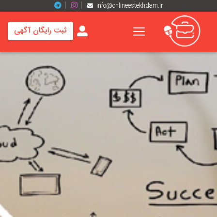
info@onlineestekhdam.ir
ثبت رایگان آگهی
خانه
فرصت
های
شغلی
برند
ها
رزومه
ها
اخبار
مشاغل