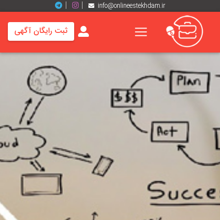
info@onlineestekhdam.ir
ثبت رایگان آگهی
خانه
فرصت
های
شغلی
برند
ها
رزومه
ها
اخبار
مشاغل