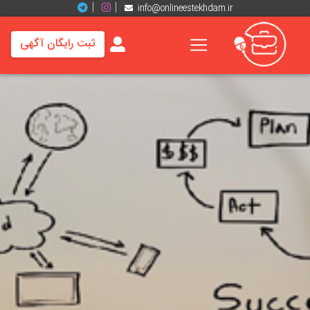
info@onlineestekhdam.ir
ثبت رایگان آگهی
خانه
فرصت
های
شغلی
برند
ها
رزومه
ها
اخبار
مشاغل