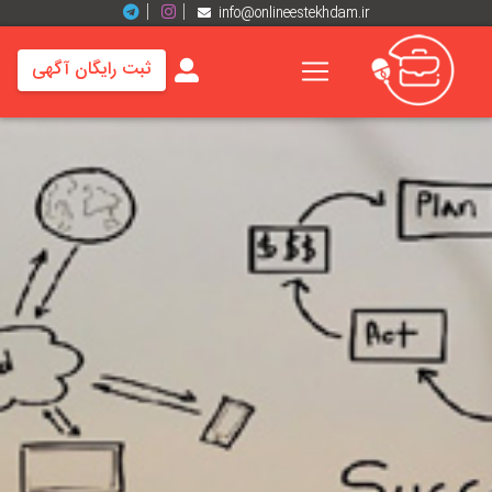
info@onlineestekhdam.ir
ثبت رایگان آگهی
خانه
فرصت
های
شغلی
برند
ها
رزومه
ها
اخبار
مشاغل