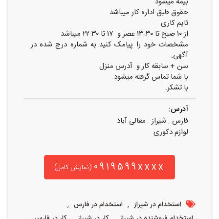
بیمه میشود
حقوق طبق اداره کار میباشد
تایم کاری
از ۱۰ صبح تا ۱۳:۳۰ عصر و ۱۷ تا ۲۲:۳۰ میباشد
مشخصات خود را پیامک کنید به شماره درج شده در
آگهی.
سن + سابقه کار و آدرس منزل
با شما تماس گرفته میشود.
با تشکر.
آدرس:
فارس . شیراز . معالی آباد
لوازم دکوری
0919599xxxx
(نمایش کامل)
,
,
استخدام در شیراز
استخدام در فارس
,
,
,
استخدام فروشنده در شیراز
کار در شیراز
کار در فارس