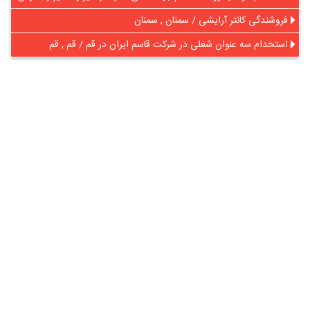
فروشندگی کانتر آرایشی / سمنان , سمنان
استخدام سه عنوان شغلی در شرکت قاسم ایران در قم / قم , قم
در آنلاین استخدام
رایگان عضو شوید و رزومه خود را به اشتراک بگذارید
ثبت رایگان رزومه
درباره
آنلاین استخدام
گروه آنلاین استخدام جهت هموار کردن مشکلات کارفرمایان و