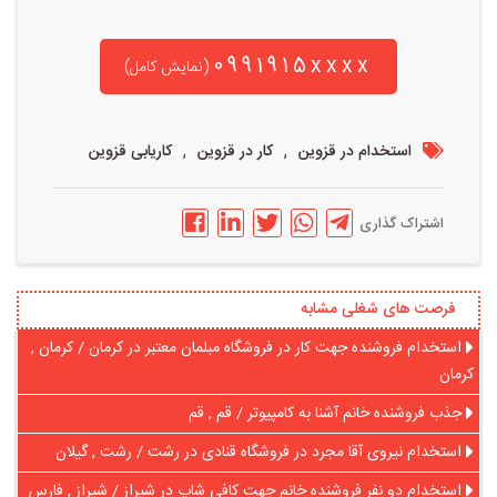
0991915xxxx
(نمایش کامل)
,
,
استخدام در قزوین
کار در قزوین
کاریابی قزوین
اشتراک گذاری
فرصت های شغلی مشابه
استخدام فروشنده جهت کار در فروشگاه مبلمان معتبر در کرمان / کرمان ,
کرمان
جذب فروشنده خانم آشنا به کامپیوتر / قم , قم
استخدام نیروی آقا مجرد در فروشگاه قنادی در رشت / رشت , گیلان
استخدام دو نفر فروشنده خانم جهت کافی شاپ در شیراز / شیراز , فارس