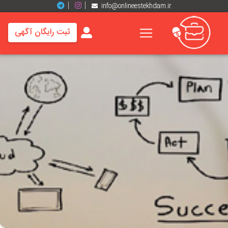
info@onlineestekhdam.ir
ثبت رایگان آگهی
خانه
فرصت
های
شغلی
برند
ها
رزومه
ها
اخبار
مشاغل