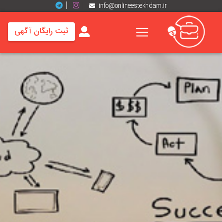
info@onlineestekhdam.ir
ثبت رایگان آگهی
خانه
فرصت
های
شغلی
برند
ها
رزومه
ها
اخبار
مشاغل