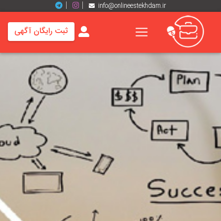
info@onlineestekhdam.ir
ثبت رایگان آگهی
خانه
فرصت
های
شغلی
برند
ها
رزومه
ها
اخبار
مشاغل