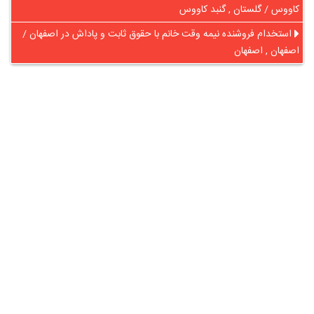
کاووس / گلستان , گنبد کاووس
استخدام فروشنده نیمه وقت خانم با حقوق ثابت و پاداش در اصفهان /
اصفهان , اصفهان
در آنلاین استخدام
رایگان عضو شوید و رزومه خود را به اشتراک بگذارید
ثبت رایگان رزومه
درباره
آنلاین استخدام
گروه آنلاین استخدام جهت هموار کردن مشکلات کارفرمایان و