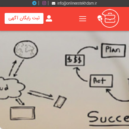
info@onlineestekhdam.ir
ثبت رایگان آگهی
خانه
فرصت
های
شغلی
برند
ها
رزومه
ها
اخبار
مشاغل