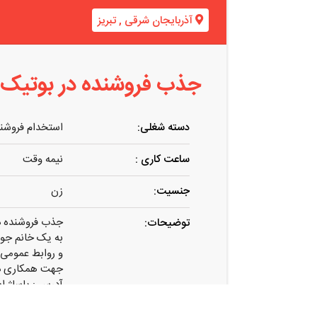
آذربایجان شرقی
,
تبریز
جذب فروشنده در بوتیک ز
دسته شغلی:
استخدام فروشن
ساعت کاری :
نیمه وقت
جنسیت:
زن
جذب فروشنده در
توضیحات:
به یک خانم جوان
و روابط عمومی با
جهت همکاری در 
آدرس : پاساژ اسکان ۲. طبقه زیرزم
برای اطلاعات ب