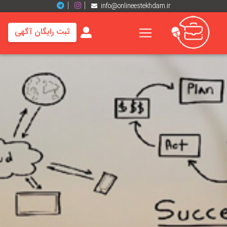
info@onlineestekhdam.ir
ثبت رایگان آگهی
خانه
فرصت
های
شغلی
برند
ها
رزومه
ها
اخبار
مشاغل