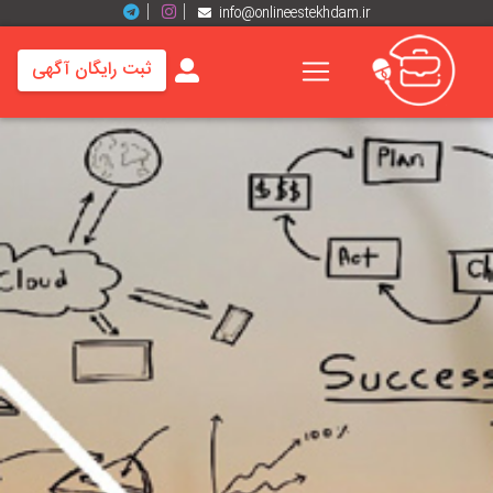
info@onlineestekhdam.ir
ثبت رایگان آگهی
خانه
فرصت
های
شغلی
برند
ها
رزومه
ها
اخبار
مشاغل