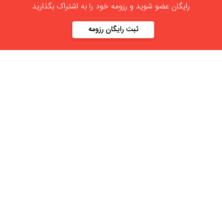
رایگان عضو شوید و رزومه خود را به اشتراک بگذارید
ثبت رایگان رزومه
درباره
آنلاین استخدام
گروه آنلاین استخدام جهت هموار کردن مشکلات کارفرمایان و
کارجویان عزیز از سال 1395 اقدام به راه اندازی سامانه آنلاین
استخدام نمود. در آنلاین استخدام آگهی کار ثبت کنید ، به دنبال
نیروی مورد نظر خود بگردید ، رزومه کاری خود را ثبت و اخبار
استخدامی را دنبال کنید. باشد که بتوان بهتر و راحت تر زیست.
دسته بندی ها
نماد الکترونیک
استخدام در تهران