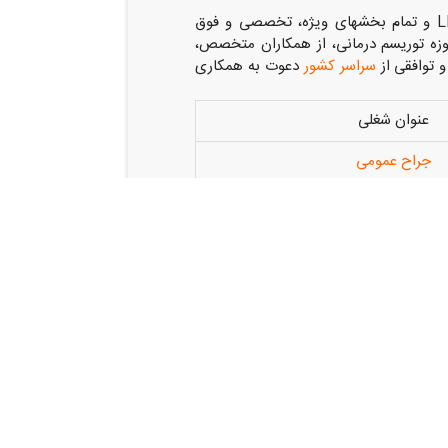
بیمارستان خصوصی ۳۰۰ تختخوابی شفا واقع در شهر خرم‌آباد با ۱۴ اتاق عمل و چهار LDR و تمام بخشهای ویژه، تخصصی و فوق
وزه توریسم درمانی، از همکاران متخصص،
 توافقی از
سراسر کشور
دعوت به همکاری
عنوان شغلی
جراح عمومی
جراح ارتوپد
راح مغز و اعصاب
فلوشیپ ناباروری
وق تخصص گوارش
فوق تخصص ریه
فوق تخصص غدد